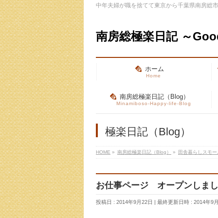
中年夫婦が職を捨てて東京から千葉県南房総
南房総極楽日記 ～Good
ホーム
Home
南房総極楽日記（Blog）
Minamiboso-Happy-life-Blog
極楽日記（Blog）
HOME
»
南房総極楽日記（Blog）
»
田舎暮らしスモー
お仕事ページ オープンしま
投稿日 : 2014年9月22日
最終更新日時 : 2014年9