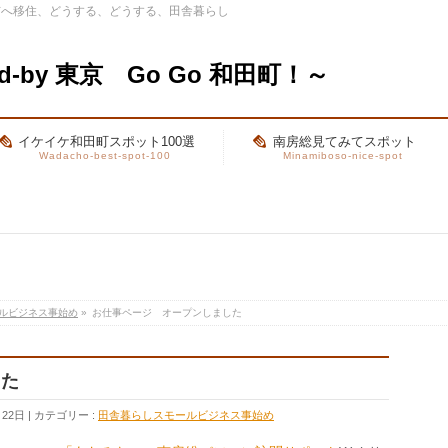
市へ移住、どうする、どうする、田舎暮らし
-by 東京 Go Go 和田町！～
イケイケ和田町スポット100選
南房総見てみてスポット
Wadacho-best-spot-100
Minamiboso-nice-spot
ルビジネス事始め
»
お仕事ページ オープンしました
した
月22日
カテゴリー :
田舎暮らしスモールビジネス事始め