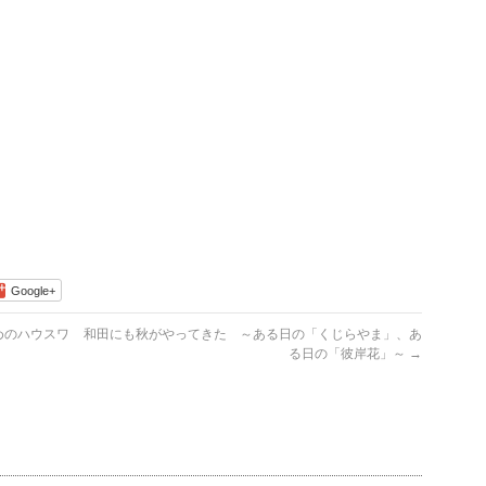
Google+
めのハウスワ
和田にも秋がやってきた ～ある日の「くじらやま」、あ
る日の「彼岸花」～
→