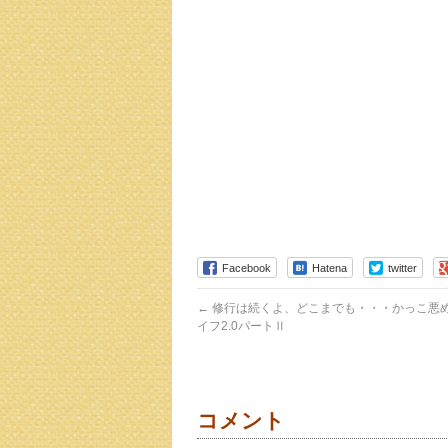
Facebook
Hatena
twitter
←
修行は続くよ、どこまでも・・・かっこ悪
イフ2.0パートⅡ
コメント