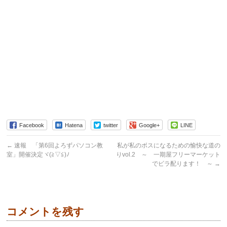
Facebook
Hatena
twitter
Google+
LINE
←
速報 「第6回よろずパソコン教
私が私のボスになるための愉快な道の
室」開催決定ヾ(≧▽≦)ﾉ
りvol.2 ～ 一期屋フリーマーケット
でビラ配ります！ ～
→
コメントを残す