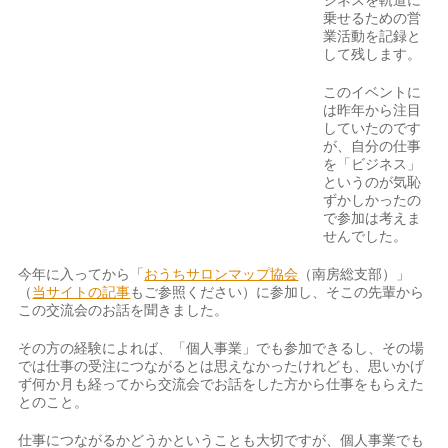
ジネスを軌道に
乗せるための営
業活動を記録と
して残します。
このイベントに
は昨年から注目
していたのです
が、自分の仕事
を「ビジネス」
というのが気恥
ずかしかったの
で参加は考えま
せんでした。
今年に入ってから「
おうちサロンマップ協会
（南房総支部）」
（
当サイトの記事
もご参照ください）に参加し、そこの先輩から
この交流会のお話を聞きました。
その方の経験によれば、「個人事業」でも参加できるし、その場
では仕事の受注につながるとは思えなかったけれども、思いかげ
ず何か月も経ってから交流会でお話をした方から仕事をもらえた
とのこと。
仕事につながるかどうかということも大切ですが、個人事業でも