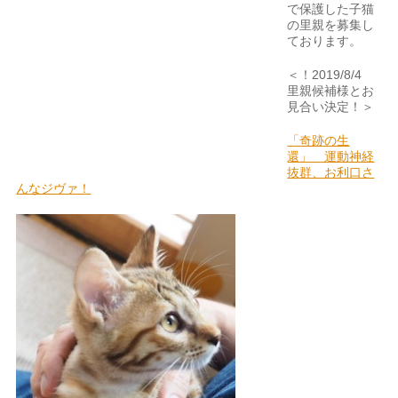
で保護した子猫
の里親を募集し
ております。
＜！2019/8/4
里親候補様とお
見合い決定！＞
「奇跡の生
還」 運動神経
抜群、お利口さ
んなジヴァ！