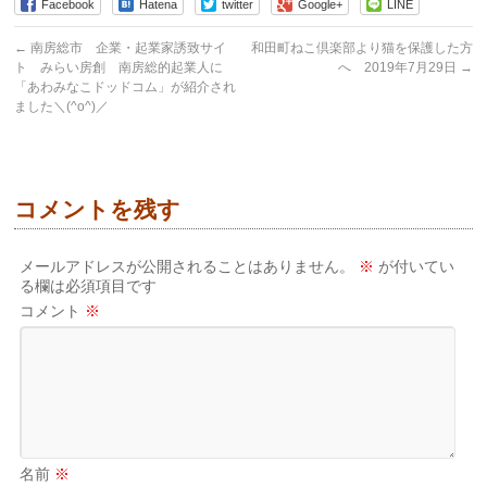
Facebook
Hatena
twitter
Google+
LINE
←
南房総市 企業・起業家誘致サイ
和田町ねこ倶楽部より猫を保護した方
ト みらい房創 南房総的起業人に
へ 2019年7月29日
→
「あわみなこドッドコム」が紹介され
ました＼(^o^)／
コメントを残す
メールアドレスが公開されることはありません。
※
が付いてい
る欄は必須項目です
コメント
※
名前
※