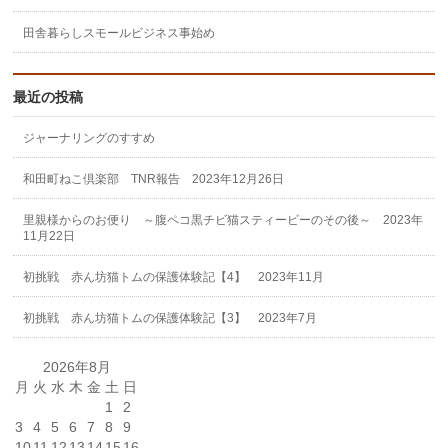
田舎暮らしスモールビジネス事始め
最近の投稿
ジャーナリングのすすめ
和田町ねこ倶楽部 TNR報告 2023年12月26日
里親様からのお便り ～腹ペコ黒チビ猫スティービーのその後～ 2023年
11月22日
初挑戦 赤ん坊猫トムの保護体験記【4】 2023年11月
初挑戦 赤ん坊猫トムの保護体験記【3】 2023年7月
2026年8月
月
火
水
木
金
土
日
1
2
3
4
5
6
7
8
9
10
11
12
13
14
15
16