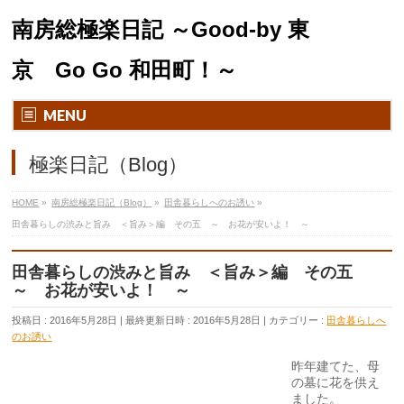
南房総極楽日記 ～Good-by 東
京 Go Go 和田町！～
MENU
極楽日記（Blog）
HOME
»
南房総極楽日記（Blog）
»
田舎暮らしへのお誘い
»
田舎暮らしの渋みと旨み ＜旨み＞編 その五 ～ お花が安いよ！ ～
田舎暮らしの渋みと旨み ＜旨み＞編 その五
～ お花が安いよ！ ～
投稿日 : 2016年5月28日
最終更新日時 : 2016年5月28日
カテゴリー :
田舎暮らしへ
のお誘い
昨年建てた、母
の墓に花を供え
ました。