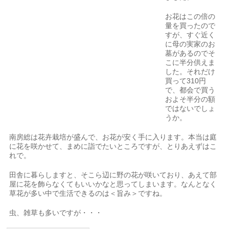
お花はこの倍の
量を買ったので
すが、すぐ近く
に母の実家のお
墓があるのでそ
こに半分供えま
した。それだけ
買って310円
で、都会で買う
およそ半分の額
ではないでしょ
うか。
南房総は花卉栽培が盛んで、お花が安く手に入ります。本当は庭
に花を咲かせて、まめに詣でたいところですが、とりあえずはこ
れで。
田舎に暮らしますと、そこら辺に野の花が咲いており、あえて部
屋に花を飾らなくてもいいかなと思ってしまいます。なんとなく
草花が多い中で生活できるのは＜旨み＞ですね。
虫、雑草も多いですが・・・