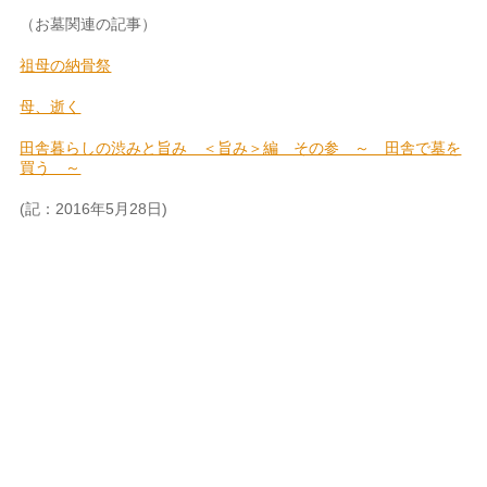
（お墓関連の記事）
祖母の納骨祭
母、逝く
田舎暮らしの渋みと旨み ＜旨み＞編 その参 ～ 田舎で墓を
買う ～
(記：2016年5月28日)