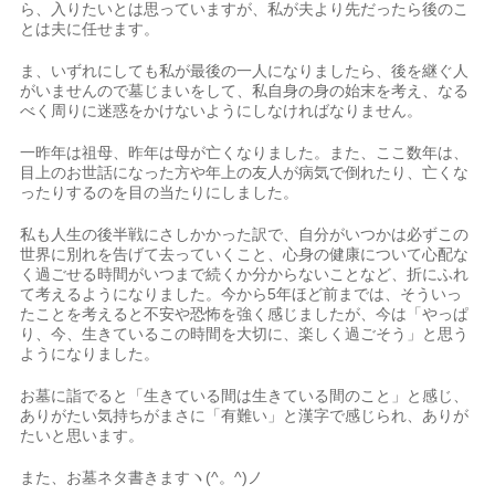
ら、入りたいとは思っていますが、私が夫より先だったら後のこ
とは夫に任せます。
ま、いずれにしても私が最後の一人になりましたら、後を継ぐ人
がいませんので墓じまいをして、私自身の身の始末を考え、なる
べく周りに迷惑をかけないようにしなければなりません。
一昨年は祖母、昨年は母が亡くなりました。また、ここ数年は、
目上のお世話になった方や年上の友人が病気で倒れたり、亡くな
ったりするのを目の当たりにしました。
私も人生の後半戦にさしかかった訳で、自分がいつかは必ずこの
世界に別れを告げて去っていくこと、心身の健康について心配な
く過ごせる時間がいつまで続くか分からないことなど、折にふれ
て考えるようになりました。今から5年ほど前までは、そういっ
たことを考えると不安や恐怖を強く感じましたが、今は「やっぱ
り、今、生きているこの時間を大切に、楽しく過ごそう」と思う
ようになりました。
お墓に詣でると「生きている間は生きている間のこと」と感じ、
ありがたい気持ちがまさに「有難い」と漢字で感じられ、ありが
たいと思います。
また、お墓ネタ書きますヽ(^。^)ノ