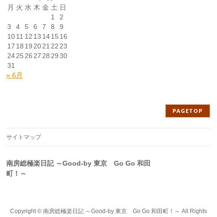
月
火
水
木
金
土
日
1
2
3
4
5
6
7
8
9
10
11
12
13
14
15
16
17
18
19
20
21
22
23
24
25
26
27
28
29
30
31
« 6月
PAGETOP
サイトマップ
南房総極楽日記 ～Good-by 東京 Go Go 和田
町！～
Copyright ©
南房総極楽日記 ～Good-by 東京 Go Go 和田町！～
All Rights