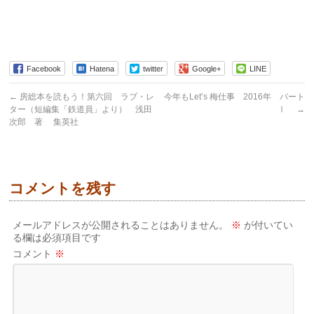
Facebook
Hatena
twitter
Google+
LINE
←
房総本を読もう！第六回 ラブ・レ
今年もLet’s 梅仕事 2016年 パート
ター（短編集「鉄道員」より） 浅田
Ⅰ
→
次郎 著 集英社
コメントを残す
メールアドレスが公開されることはありません。
※
が付いてい
る欄は必須項目です
コメント
※